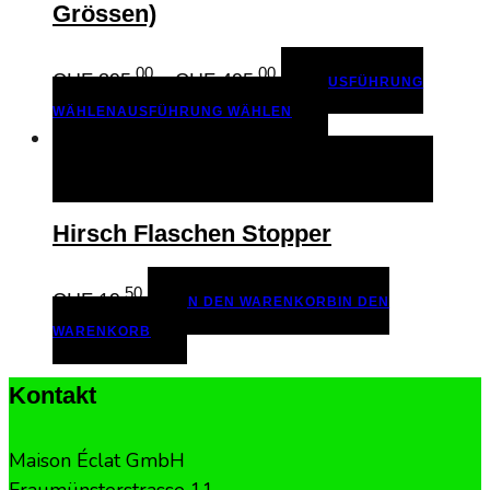
Grössen)
.00
.00
Price
CHF
395
–
CHF
495
AUSFÜHRUNG
range:
WÄHLEN
AUSFÜHRUNG WÄHLEN
CHF 395.00
through
IN DEN WARENKORB
IN DEN WARENKORB
CHF 495.00
Hirsch Flaschen Stopper
.50
CHF
19
IN DEN WARENKORB
IN DEN
WARENKORB
Kontakt
Maison Éclat GmbH
Fraumünsterstrasse 11