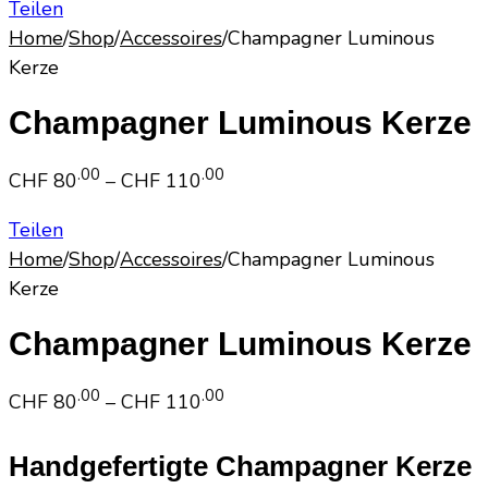
Teilen
Home
/
Shop
/
Accessoires
/
Champagner Luminous
Kerze
Champagner Luminous Kerze
Price
.00
.00
CHF
80
–
CHF
110
range:
Teilen
CHF 80.00
Home
/
Shop
/
Accessoires
/
Champagner Luminous
through
Kerze
CHF 110.00
Champagner Luminous Kerze
Price
.00
.00
CHF
80
–
CHF
110
range:
CHF 80.00
Handgefertigte Champagner Kerze
through