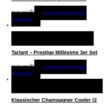
.00
CHF
260
IN DEN WARENKORB
IN DEN
WARENKORB
Bio
IN DEN WARENKORB
IN DEN WARENKORB
Tarlant – Prestige Millésime 3er Set
.00
CHF
490
IN DEN WARENKORB
IN DEN
WARENKORB
AUSFÜHRUNG WÄHLEN
AUSFÜHRUNG WÄHLEN
Klassischer Champagner Cooler (2