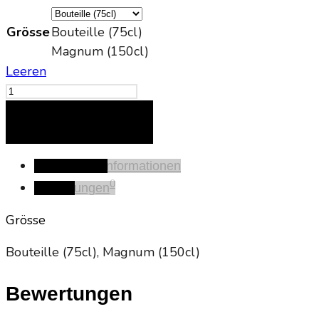
Grösse
Bouteille (75cl)
Magnum (150cl)
Leeren
Champagner
Luminous
IN DEN WARENKORB
Kerze
Menge
Zusätzliche Informationen
0
Bewertungen
Grösse
Bouteille (75cl), Magnum (150cl)
Bewertungen