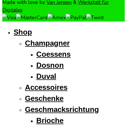
Made with love by
Van Jensen
&
Werkstatt für
Digitales
Shop
Champagner
Coessens
Dosnon
Duval
Accessoires
Geschenke
Geschmacksrichtung
Brioche