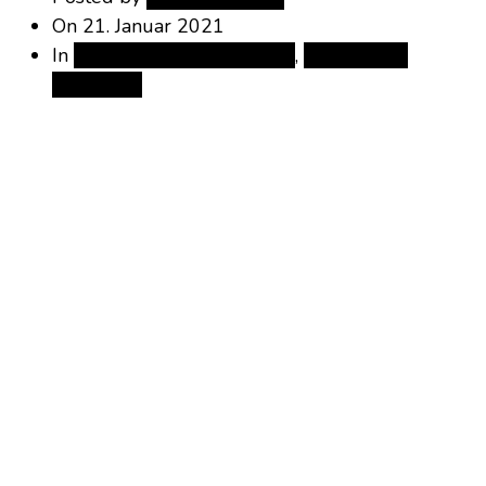
On
21. Januar 2021
In
Herstellung & Methoden
,
Servieren &
Geniessen