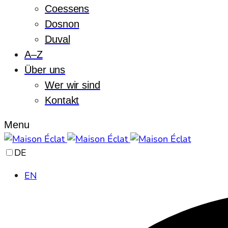
Coessens
Dosnon
Duval
A–Z
Über uns
Wer wir sind
Kontakt
Menu
DE
EN